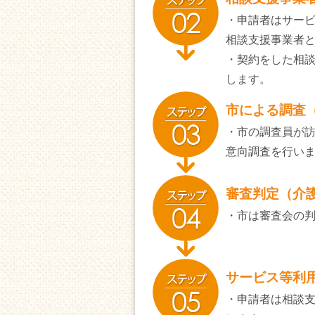
・申請者はサー
相談支援事業者
・契約をした相
します。
市による調査
・市の調査員が
意向調査を行い
審査判定（介
・市は審査会の
サービス等利
・申請者は相談